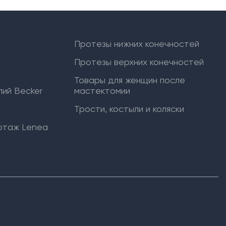
Протезы нижних конечностей
Протезы верхних конечностей
Товары для женщин после
ий Becker
мастектомии
Трости, костыли и коляски
отаж Lenea