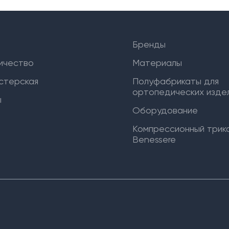
Бренды
ичество
Материалы
стерская
Полуфабрикаты для
ортопедических издел
ы
Оборудование
Компрессионный трик
Benessere