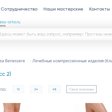
Сотрудничество
Наши мастерские
Контакты
ess-orto.ru
очта
Лечебные компрессионные изделия (Кла
ea Benessere
с 2)
по:
12
24
48