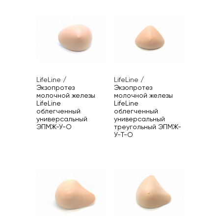
LifeLine
/
LifeLine
/
Экзопротез
Экзопротез
молочной железы
молочной железы
LifeLine
LifeLine
облегченный
облегченный
универсальный
универсальный
ЭПМЖ-У-О
треугольный ЭПМЖ-
У-T-О