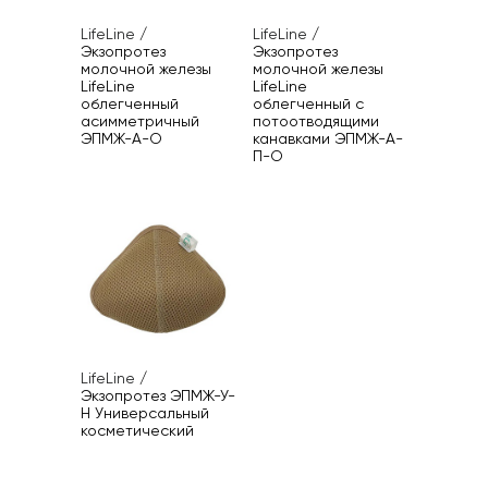
LifeLine
/
LifeLine
/
Экзопротез
Экзопротез
молочной железы
молочной железы
LifeLine
LifeLine
облегченный
облегченный с
асимметричный
потоотводящими
ЭПМЖ-А-О
канавками ЭПМЖ-А-
П-О
LifeLine
/
Экзопротез ЭПМЖ-У-
Н Универсальный
косметический