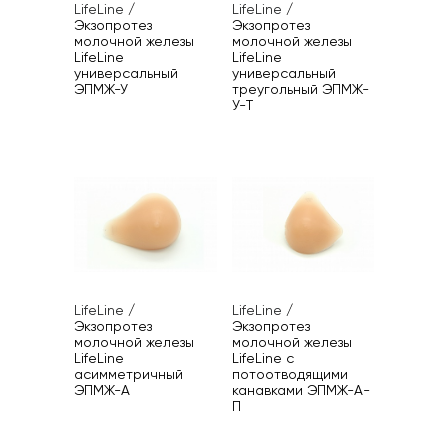
LifeLine
/
LifeLine
/
Экзопротез
Экзопротез
молочной железы
молочной железы
LifeLine
LifeLine
универсальный
универсальный
ЭПМЖ-У
треугольный ЭПМЖ-
У-T
LifeLine
/
LifeLine
/
Экзопротез
Экзопротез
молочной железы
молочной железы
LifeLine
LifeLine с
асимметричный
потоотводящими
ЭПМЖ-А
канавками ЭПМЖ-А-
П