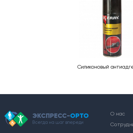
Силиконовый антиадг
О нас
ЭКСПРЕСС-
ОРТО
Всегда на шаг впереди
Сотрудн