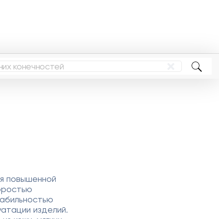
я повышенной
оростью
табильностью
атации изделий.