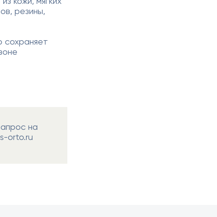
из кожи, мягких
ов, резины,
ю сохраняет
зоне
запрос на
-orto.ru