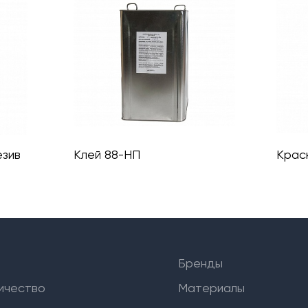
езив
Клей 88-НП
Краск
Бренды
ичество
Материалы