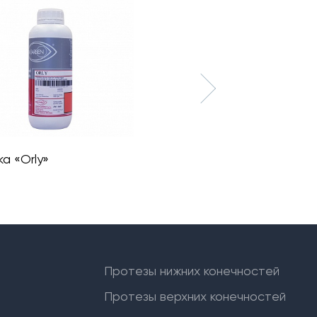
а «Orly»
Герметик “Локтит-243”
Протезы нижних конечностей
Протезы верхних конечностей