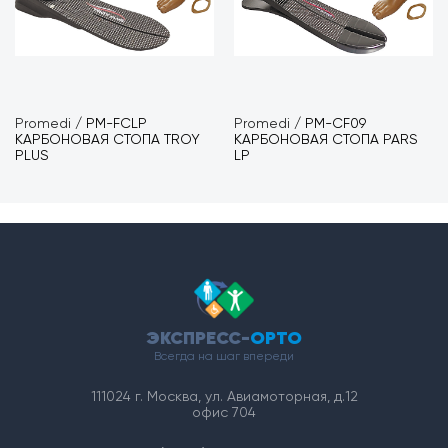
Promedi
/
PM-FCLP
Promedi
/
PM-CF09
КАРБОНОВАЯ СТОПА TROY
КАРБОНОВАЯ СТОПА PARS
PLUS
LP
ЭКСПРЕСС-
ОРТО
Всегда на шаг впереди
111024 г. Москва, ул. Авиамоторная, д.12
офис 704