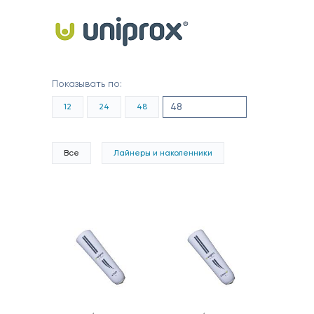
Показывать по:
12
24
48
Все
Лайнеры и наколенники