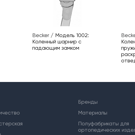
Becker
/
Модель 1002:
Beck
Коленный шарнир с
Колен
падающим замком
пруж
раскр
отве
Бренды
ичество
Материалы
стерская
Полуфабрикаты для
ортопедических издел
ы