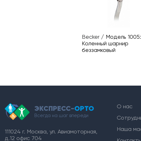
Becker
/
Модель 1005:
Коленный шарнир
беззамковый
О нас
ЭКСПРЕСС-
ОРТО
Всегда на шаг впереди
Сотрудн
Наша ма
111024 г. Москва, ул. Авиамоторная,
д.12 офис 704
Контакт