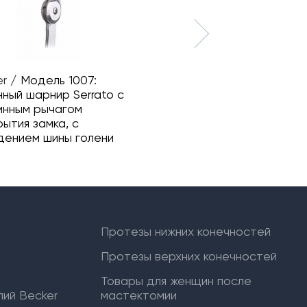
er
/
Модель 1007:
Becker
/
Модель 1003:
ный шарнир Serrato с
Коленный шарнир с
инным рычагом
пружинным рычагом
ытия замка, с
раскрытия замка
дением шины голени
Протезы нижних конечностей
Протезы верхних конечностей
Товары для женщин после
ий Becker
мастектомии